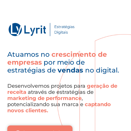
Atuamos no
crescimento de
empresas
por meio de
estratégias de
vendas
no digital.
Desenvolvemos projetos para
geração de
receita
através de estratégias de
marketing de performance
,
potencializando sua marca e
captando
novos clientes.